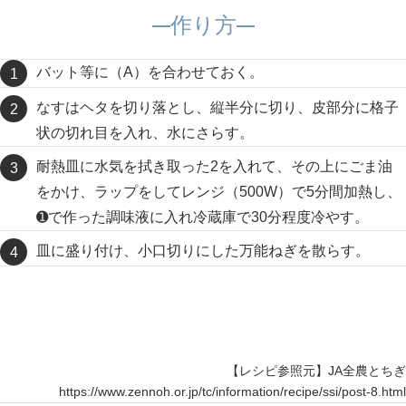
作り方
バット等に（A）を合わせておく。
なすはヘタを切り落とし、縦半分に切り、皮部分に格子
状の切れ目を入れ、水にさらす。
耐熱皿に水気を拭き取った2を入れて、その上にごま油
をかけ、ラップをしてレンジ（500W）で5分間加熱し、
➊で作った調味液に入れ冷蔵庫で30分程度冷やす。
皿に盛り付け、小口切りにした万能ねぎを散らす。
【レシピ参照元】JA全農とちぎ
https://www.zennoh.or.jp/tc/information/recipe/ssi/post-8.html