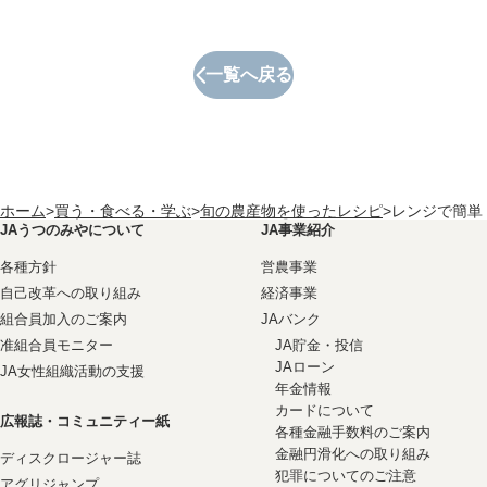
一覧へ戻る
ホーム
>
買う・食べる・学ぶ
>
旬の農産物を使ったレシピ
>
レンジで簡単
JAうつのみやについて
JA事業紹介
各種方針
営農事業
自己改革への取り組み
経済事業
組合員加入のご案内
JAバンク
准組合員モニター
JA貯金・投信
JAローン
JA女性組織活動の支援
年金情報
カードについて
広報誌・コミュニティー紙
各種金融手数料のご案内
金融円滑化への取り組み
ディスクロージャー誌
犯罪についてのご注意
アグリジャンプ