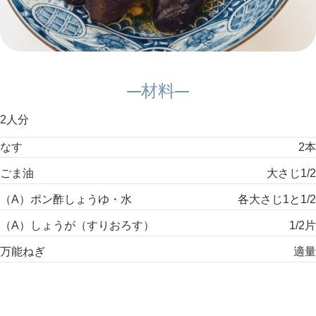
材料
2人分
なす
2本
ごま油
大さじ1/2
（A）ポン酢しょうゆ・水
各大さじ1と1/2
（A）しょうが（すりおろす）
1/2片
万能ねぎ
適量