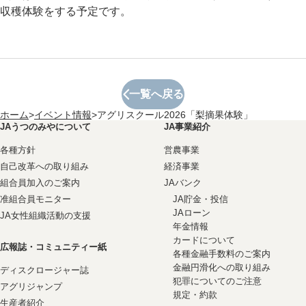
収穫体験をする予定です。
一覧へ戻る
ホーム
>
イベント情報
>
アグリスクール2026「梨摘果体験」
JAうつのみやについて
JA事業紹介
各種方針
営農事業
自己改革への取り組み
経済事業
組合員加入のご案内
JAバンク
准組合員モニター
JA貯金・投信
JAローン
JA女性組織活動の支援
年金情報
カードについて
広報誌・コミュニティー紙
各種金融手数料のご案内
金融円滑化への取り組み
ディスクロージャー誌
犯罪についてのご注意
アグリジャンプ
規定・約款
生産者紹介