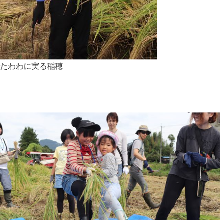
たわわに実る稲穂